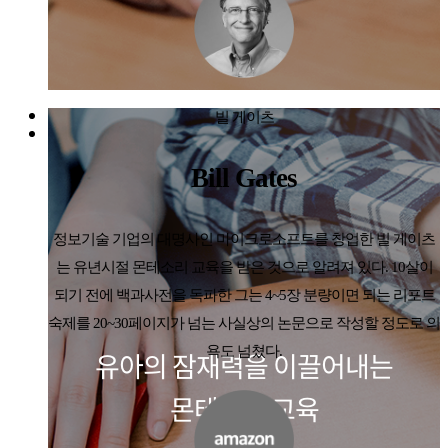
빌 게이츠
Bill Gates
정보기술 기업의 대명사인 마이크로소프트를 창업한 빌 게이츠
는 유년시절 몬테소리 교육을 받은 것으로 알려져 있다. 10살이
되기 전에 백과사전을 독파한 그는 4~5장 분량이면 되는 리포트
숙제를 20~30페이지가 넘는 사실상의 논문으로 작성할 정도로 의
욕도 넘쳤다.
유아의 잠재력을 이끌어내는
몬테소리 교육