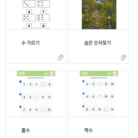
수 가르기
숨은 숫자찾기
홀수
짝수