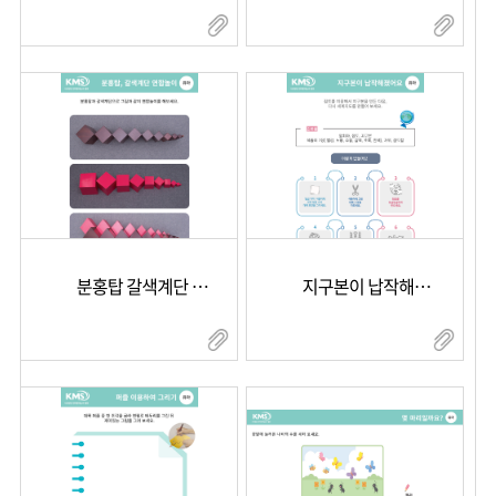
분홍탑 갈색계단 연합놀이
지구본이 납작해졌어요