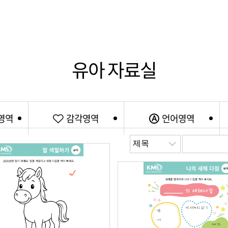
유아 자료실
영역
감각영역
언어영역