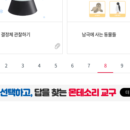
 결정체 관찰하기
남극에 사는 동물들
2
3
4
5
6
7
8
9